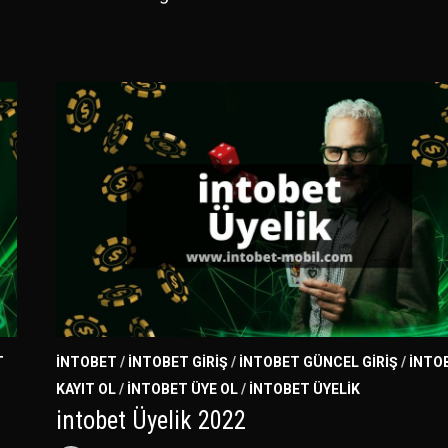
T
INTOBET
/
INTOBET GIRIŞ
/
INTOBET GÜNCEL GIRIŞ
/
INTO
KAYIT OL
/
INTOBET ÜYE OL
/
INTOBET ÜYELIK
intobet Üyelik 2022