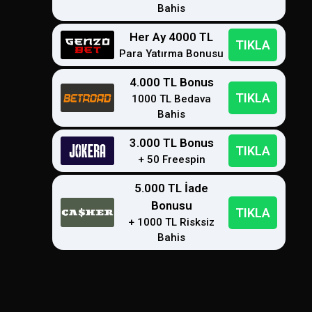
Bahis
Her Ay 4000 TL
TIKLA
Para Yatırma Bonusu
4.000 TL Bonus
TIKLA
1000 TL Bedava
Bahis
3.000 TL Bonus
TIKLA
+ 50 Freespin
5.000 TL İade
Bonusu
TIKLA
+ 1000 TL Risksiz
Bahis