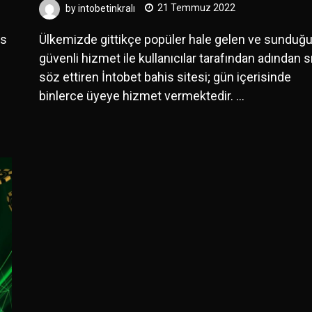
by
intobetinkralı
21 Temmuz 2022
is
Ülkemizde gittikçe popüler hale gelen ve sunduğ
güvenli hizmet ile kullanıcılar tarafından adından s
söz ettiren İntobet bahis sitesi; gün içerisinde
binlerce üyeye hizmet vermektedir. …