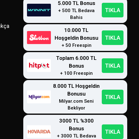
5.000 TL Bonus
TIKLA
+ 500 TL Bedava
u
Bahis
ıkça
10.000 TL
TIKLA
Hoşgeldin Bonusu
+ 50 Freespin
Toplam 6.000 TL
TIKLA
Bonus
+ 100 Freespin
8.000 TL Hoşgeldin
Bonusu
TIKLA
Milyar.com Seni
Bekliyor
3000 TL %300
Bonus
TIKLA
+ 3000 TL Bedava