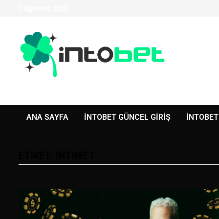
İçeriğe
7 Ağustos 2026
geç
ANA SAYFA
INTOBET GÜNCEL GIRIŞ
INTOBET
ETIKET:
INTUBET