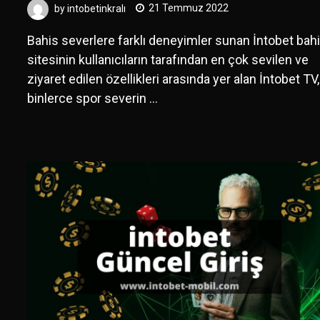
by
intobetinkralı
21 Temmuz 2022
Bahis severlere farklı deneyimler sunan İntobet bah
sitesinin kullanıcıların tarafından en çok sevilen ve
ziyaret edilen özellikleri arasında yer alan İntobet TV,
binlerce spor severin …