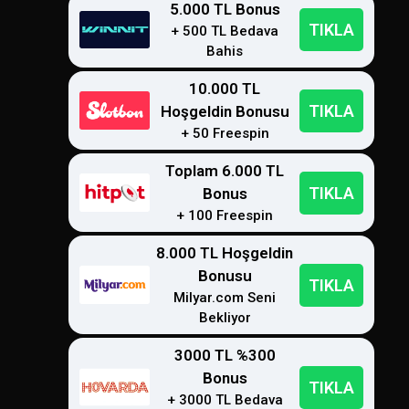
5.000 TL Bonus
TIKLA
+ 500 TL Bedava
Bahis
10.000 TL
TIKLA
Hoşgeldin Bonusu
+ 50 Freespin
Toplam 6.000 TL
TIKLA
Bonus
+ 100 Freespin
8.000 TL Hoşgeldin
Bonusu
TIKLA
Milyar.com Seni
Bekliyor
3000 TL %300
Bonus
TIKLA
+ 3000 TL Bedava