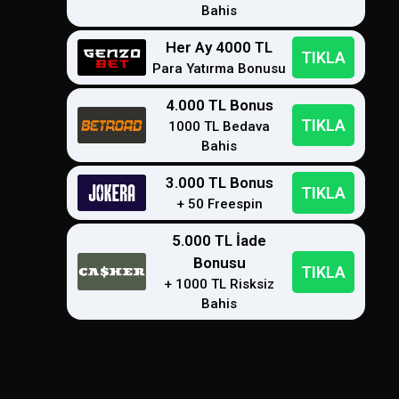
Bahis
Her Ay 4000 TL
TIKLA
Para Yatırma Bonusu
4.000 TL Bonus
TIKLA
1000 TL Bedava
Bahis
3.000 TL Bonus
TIKLA
+ 50 Freespin
5.000 TL İade
Bonusu
TIKLA
+ 1000 TL Risksiz
Bahis