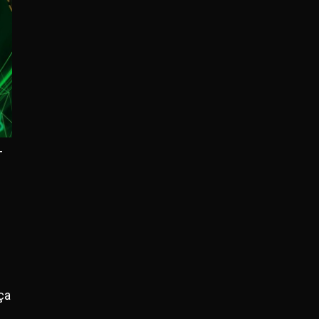
T
tça