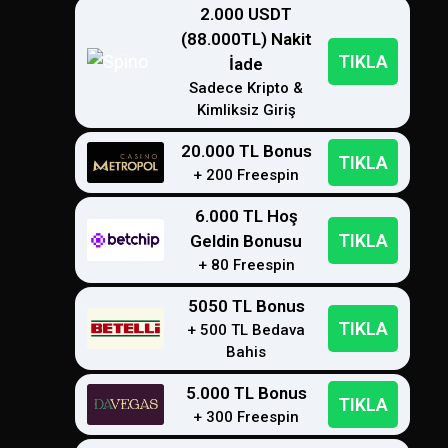
2.000 USDT
(88.000TL) Nakit
TIKLA
İade
Sadece Kripto &
Kimliksiz Giriş
20.000 TL Bonus
TIKLA
+ 200 Freespin
6.000 TL Hoş
TIKLA
Geldin Bonusu
+ 80 Freespin
5050 TL Bonus
TIKLA
+ 500 TL Bedava
Bahis
5.000 TL Bonus
TIKLA
+ 300 Freespin