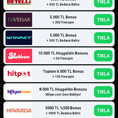
TIKLA
+ 500 TL Bedava Bahis
5.000 TL Bonus
TIKLA
+ 300 Freespin
5.000 TL Bonus
TIKLA
+ 500 TL Bedava Bahis
10.000 TL Hoşgeldin Bonusu
TIKLA
+ 50 Freespin
Toplam 6.000 TL Bonus
TIKLA
+ 100 Freespin
8.000 TL Hoşgeldin Bonusu
TIKLA
Milyar.com Seni Bekliyor
3000 TL %300 Bonus
TIKLA
+ 3000 TL Bedava Bahis