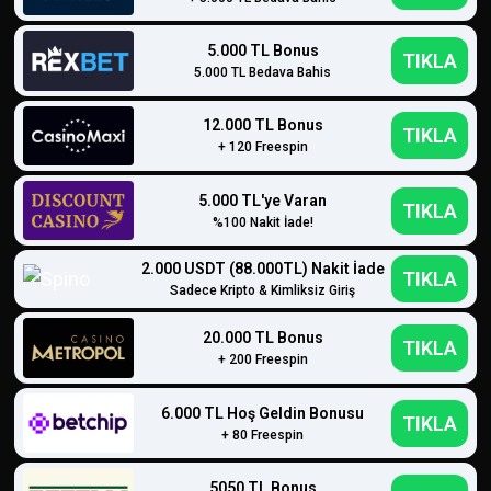
5.000 TL Bonus
TIKLA
5.000 TL Bedava Bahis
12.000 TL Bonus
TIKLA
+ 120 Freespin
5.000 TL'ye Varan
TIKLA
%100 Nakit İade!
2.000 USDT (88.000TL) Nakit İade
TIKLA
Sadece Kripto & Kimliksiz Giriş
20.000 TL Bonus
TIKLA
+ 200 Freespin
6.000 TL Hoş Geldin Bonusu
TIKLA
+ 80 Freespin
5050 TL Bonus