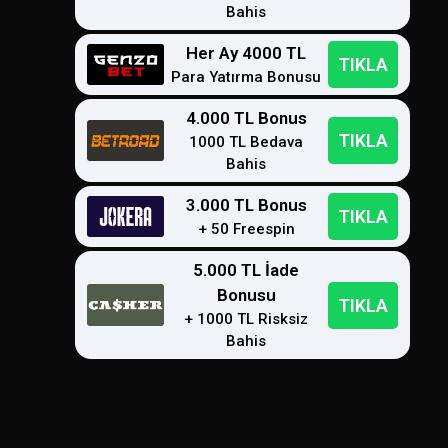
Bahis
Her Ay 4000 TL
TIKLA
Para Yatırma Bonusu
4.000 TL Bonus
TIKLA
1000 TL Bedava
Bahis
3.000 TL Bonus
TIKLA
+ 50 Freespin
5.000 TL İade
Bonusu
TIKLA
+ 1000 TL Risksiz
Bahis