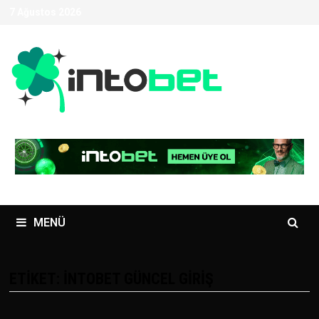
İçeriğe
7 Ağustos 2026
geç
MENÜ
ETIKET:
INTOBET GÜNCEL GIRIŞ