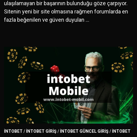
ulaşılamayan bir başarının bulunduğu göze çarpıyor.
Sitenin yeni bir site olmasına rağmen forumlarda en
fazla beğenilen ve güven duyulan …
INTOBET
/
INTOBET GIRIŞ
/
INTOBET GÜNCEL GIRIŞ
/
INTOBET