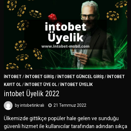
INTOBET
/
INTOBET GIRIŞ
/
INTOBET GÜNCEL GIRIŞ
/
INTOBET
KAYIT OL
/
INTOBET ÜYE OL
/
INTOBET ÜYELIK
intobet Üyelik 2022
by
intobetinkralı
21 Temmuz 2022
Ülkemizde gittikçe popüler hale gelen ve sunduğu
güvenli hizmet ile kullanıcılar tarafından adından sıkça