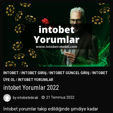
INTOBET
/
INTOBET GIRIŞ
/
INTOBET GÜNCEL GIRIŞ
/
INTOBET
ÜYE OL
/
INTOBET YORUMLAR
intobet Yorumlar 2022
by
intobetinkralı
21 Temmuz 2022
İntobet yorumlar takip edildiğinde şimdiye kadar