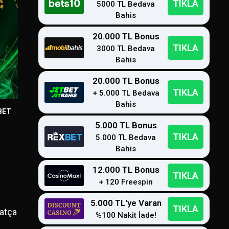
TIKLA
5000 TL Bedava
Bahis
20.000 TL Bonus
TIKLA
3000 TL Bedava
Bahis
20.000 TL Bonus
TIKLA
+ 5.000 TL Bedava
Bahis
BET
5.000 TL Bonus
TIKLA
5.000 TL Bedava
Bahis
12.000 TL Bonus
TIKLA
+ 120 Freespin
5.000 TL'ye Varan
TIKLA
hatça
%100 Nakit İade!