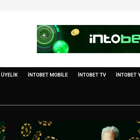
 ÜYELIK
INTOBET MOBILE
INTOBET TV
INTOBET