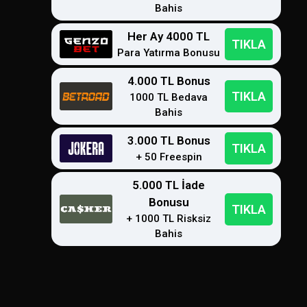
Bahis
Her Ay 4000 TL
TIKLA
Para Yatırma Bonusu
4.000 TL Bonus
TIKLA
1000 TL Bedava
Bahis
3.000 TL Bonus
TIKLA
+ 50 Freespin
5.000 TL İade
Bonusu
TIKLA
+ 1000 TL Risksiz
Bahis