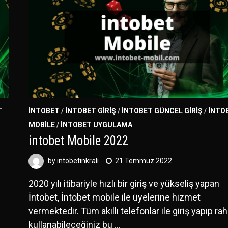
T
INTOBET
/
INTOBET GIRIŞ
/
INTOBET GÜNCEL GIRIŞ
/
INTO
MOBILE
/
INTOBET UYGULAMA
intobet Mobile 2022
by
intobetinkralı
21 Temmuz 2022
2020 yılı itibariyle hızlı bir giriş ve yükseliş yapan
İntobet, İntobet mobile ile üyelerine hizmet
vermektedir. Tüm akıllı telefonlar ile giriş yapıp ra
kullanabileceğiniz bu …