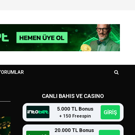
 YORUMLAR
CANLI BAHIS VE CASINO
5.000 TL Bonus
GİRİŞ
+ 150 Freespin
20.000 TL Bonus